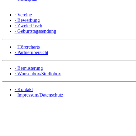
·
Vereine
·
Bewerbung
·
ZweierPasch
·
Geburtstagssendung
·
Hörercharts
·
Partnerübersicht
·
Bemusterung
·
Wunschbox/Studiobox
·
Kontakt
·
Impressum/Datenschutz