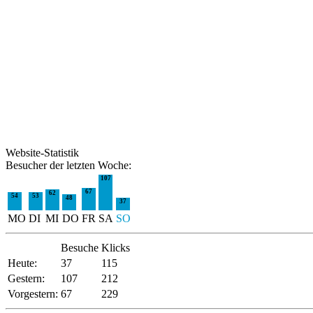
Website-Statistik
Besucher der letzten Woche:
107
67
62
54
53
48
37
MO
DI
MI
DO
FR
SA
SO
Besuche
Klicks
Heute:
37
115
Gestern:
107
212
Vorgestern:
67
229